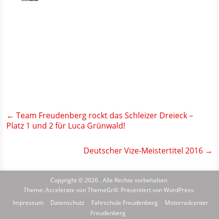
←
Team Freudenberg rockt das Schleizer Dreieck –
Platz 1 und 2 für Luca Grünwald!
Deutscher Vize-Meistertitel 2016
→
Copyright © 2026
. Alle Rechte vorbehalten.
Theme:
Accelerate
von ThemeGrill. Präsentiert von
WordPress
.
Impressum
Datenschutz
Fahrschule Freudenberg
Motorradcenter
Freudenberg